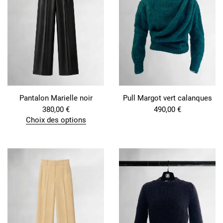
Pantalon Marielle noir
Pull Margot vert calanques
380,00
€
490,00
€
Choix des options
C
e
p
r
o
d
u
i
t
a
p