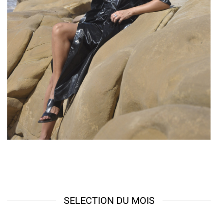
n
r
r
s
e
e
.
c
c
L
h
h
e
o
o
s
i
i
o
s
s
p
i
i
t
e
e
i
s
s
o
s
s
n
u
u
s
r
r
p
l
l
e
a
a
u
p
p
v
a
a
e
g
g
n
e
e
t
d
d
ê
u
u
t
p
p
r
SELECTION DU MOIS
r
r
e
o
o
c
d
d