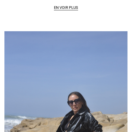
p
t
t
r
EN VOIR PLUS
i
i
o
o
o
d
n
n
u
s
s
i
.
.
t
L
L
a
e
e
p
s
s
l
o
o
u
p
p
s
t
t
i
i
i
e
o
o
u
n
n
r
s
s
s
p
p
v
e
e
a
u
u
r
v
v
i
e
e
a
n
n
t
t
t
i
ê
ê
o
t
t