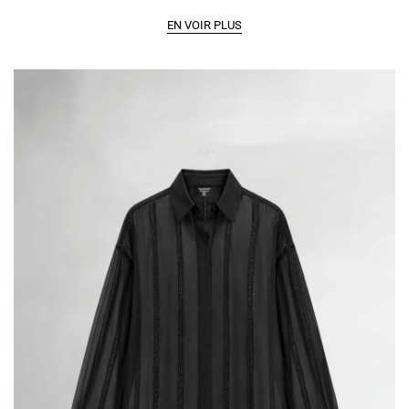
h
u
u
o
EN VOIR PLUS
i
i
i
t
t
s
i
e
s
s
u
r
l
a
p
a
g
e
d
u
p
r
o
d
u
i
t