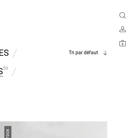
0
ES
Tri par défaut
53
S