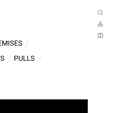
0
EMISES
ES
PULLS