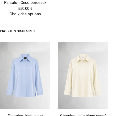
Pantalon Gedo bordeaux
550,00
€
Choix des options
C
e
p
PRODUITS SIMILAIRES
r
o
d
u
i
t
a
p
l
u
s
i
e
u
r
s
v
a
Chemise Jean bleue
Chemise Jean blanc cassé