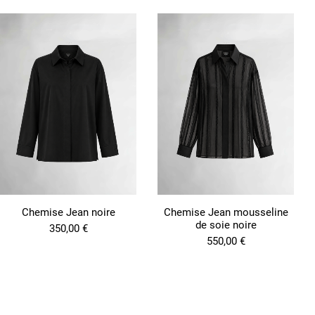
t
ê
t
r
e
c
h
o
i
s
i
e
s
s
u
r
l
Chemise Jean noire
Chemise Jean mousseline
a
de soie noire
350,00
€
p
550,00
€
a
g
e
d
u
p