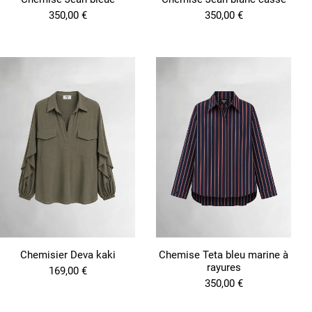
r
i
350,00
€
350,00
€
a
t
i
o
n
s
.
L
e
s
o
p
t
i
o
n
s
p
e
Chemisier Deva kaki
Chemise Teta bleu marine à
u
rayures
169,00
€
v
350,00
€
e
n