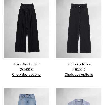
Jean Charlie noir
Jean gris foncé
230,00
€
230,00
€
Choix des options
Choix des options
C
C
e
e
p
p
r
r
o
o
d
d
u
u