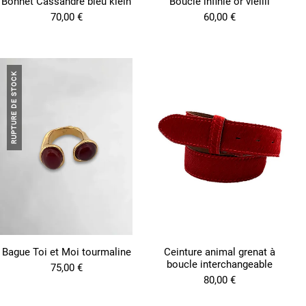
Bonnet Cassandre bleu klein
Boucle infinie or vieilli
70,00
€
60,00
€
RUPTURE DE STOCK
Bague Toi et Moi tourmaline
Ceinture animal grenat à
boucle interchangeable
75,00
€
80,00
€