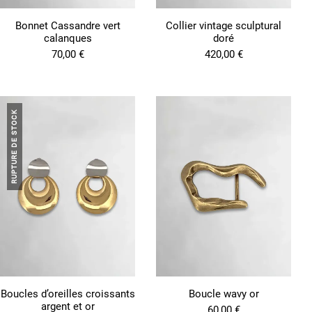
Bonnet Cassandre vert
Collier vintage sculptural
calanques
doré
70,00
€
420,00
€
RUPTURE DE STOCK
Boucles d’oreilles croissants
Boucle wavy or
argent et or
60,00
€