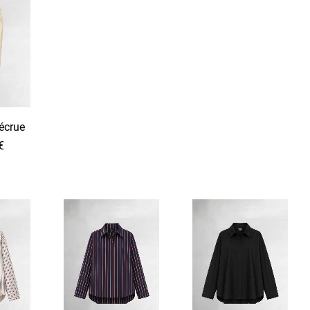
écrue
€