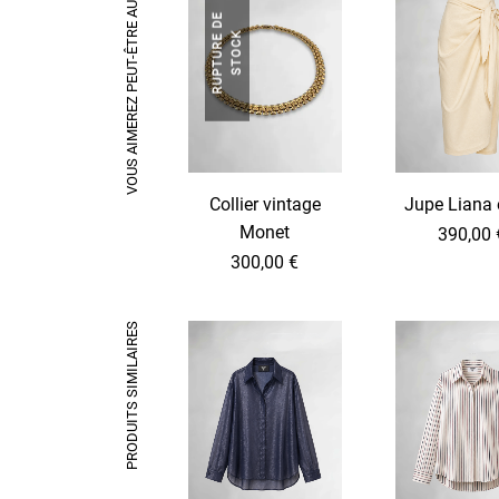
VOUS AIMEREZ PEUT-ÊTRE AUSSI…
R
U
P
T
U
R
E
D
E
S
T
O
C
K
Collier vintage
Jupe Liana 
Monet
390,00
300,00
€
PRODUITS SIMILAIRES