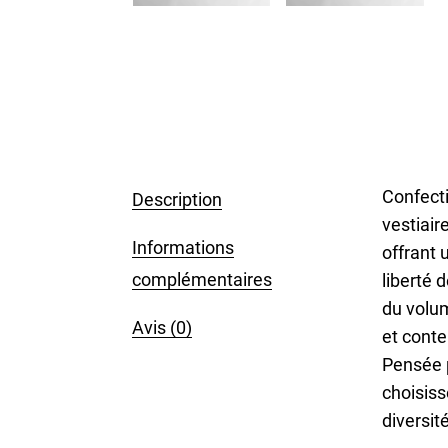
Confecti
Description
vestiair
Informations
offrant 
complémentaires
liberté 
du volum
Avis (0)
et conte
Pensée p
choisiss
diversit