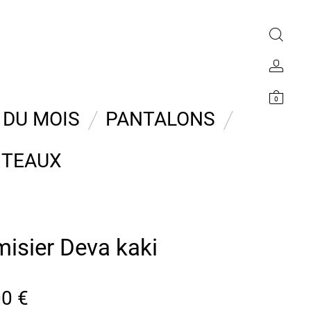
0
 DU MOIS
PANTALONS
TEAUX
isier Deva kaki
00
€