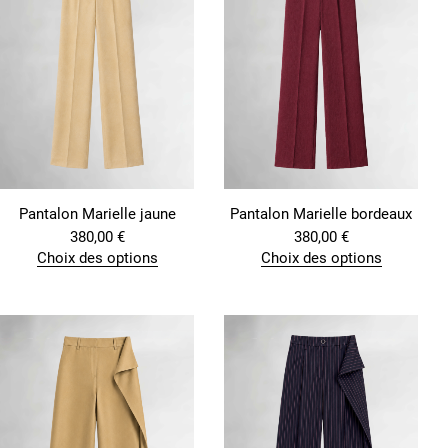
Pantalon Marielle jaune
Pantalon Marielle bordeaux
380,00
€
380,00
€
Choix des options
Choix des options
C
C
e
e
p
p
r
r
o
o
d
d
u
u
i
i
t
t
a
a