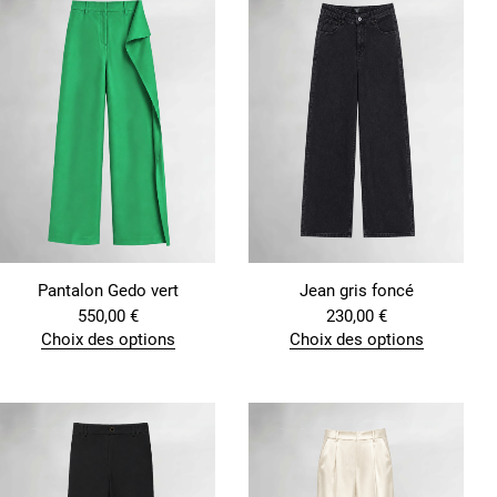
Pantalon Gedo vert
Jean gris foncé
550,00
€
230,00
€
Choix des options
Choix des options
C
C
e
e
p
p
r
r
o
o
d
d
u
u