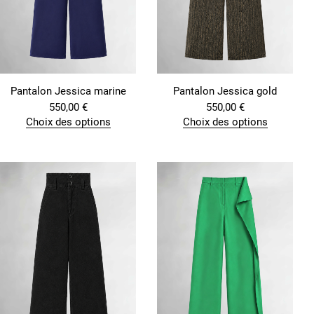
Pantalon Jessica marine
Pantalon Jessica gold
550,00
€
550,00
€
Choix des options
Choix des options
C
C
e
e
p
p
r
r
o
o
d
d
u
u
i
i
t
t
a
a
p
p
l
l
u
u
s
s
i
i