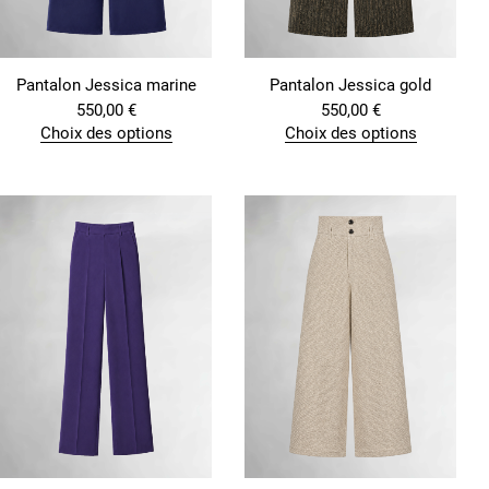
Pantalon Jessica marine
Pantalon Jessica gold
550,00
€
550,00
€
Choix des options
Choix des options
C
C
e
e
p
p
r
r
o
o
d
d
u
u
i
i
t
t
a
a
p
p
l
l
u
u
s
s
i
i
e
e
u
u
r
r