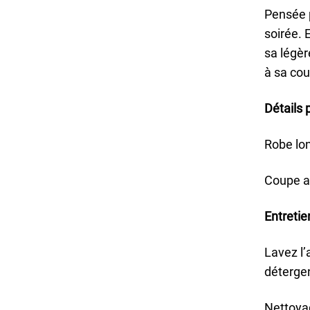
Pensée p
soirée. 
sa légèr
à sa cou
Détails 
Robe lo
Coupe a
Entretie
Lavez l’
déterge
Nettoya