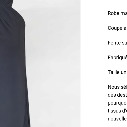
Robe mar
Coupe as
Fente su
Fabriqué
Taille u
Nous sél
des dest
pourquoi
tissus d
nouvelle