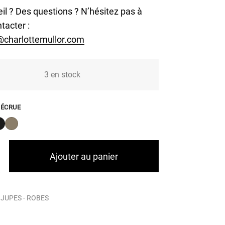
il ? Des questions ? N’hésitez pas à
tacter :
@charlottemullor.com
3 en stock
:
ÉCRUE
Ajouter au panier
:
JUPES - ROBES