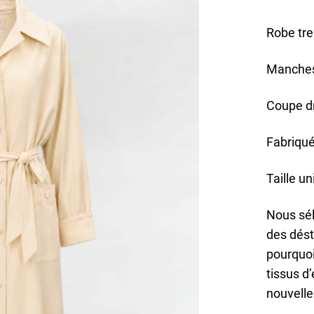
Robe tre
Manches
Coupe dr
Fabriqué
Taille u
Nous sél
des dést
pourquoi
tissus d
nouvelle