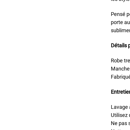
Pensé p
porte au
sublimer
Détails p
Robe tr
Manches 
Fabriqu
Entretien
Lavage à
Utilisez
Ne pas 