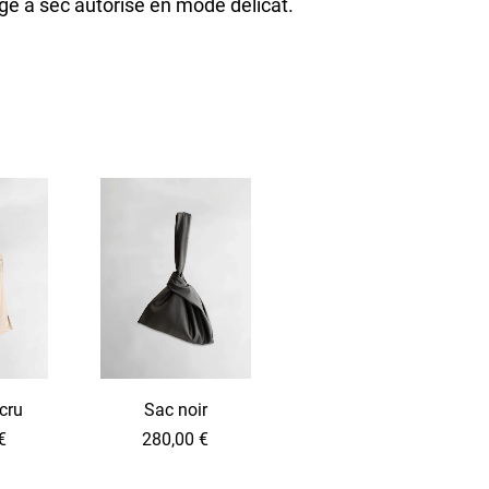
e à sec autorisé en mode délicat.
cru
Sac noir
€
280,00
€