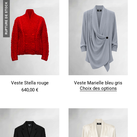
RUPTURE DE STOCK
Veste Stella rouge
Veste Marielle bleu gris
Choix des options
640,00
€
C
e
p
r
o
d
u
i