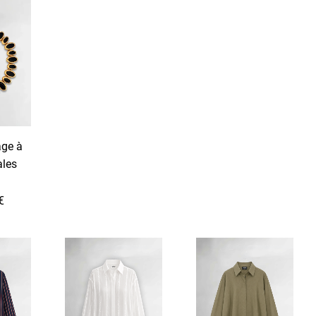
age à
ales
€