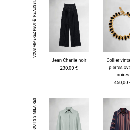
VOUS AIMEREZ PEUT-ÊTRE AUSSI…
Jean Charlie noir
Collier vint
pierres ov
230,00
€
noires
C
450,00
e
p
PRODUITS SIMILAIRES
r
o
d
u