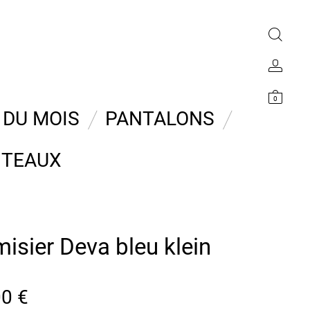
0
 DU MOIS
PANTALONS
TEAUX
isier Deva bleu klein
00
€