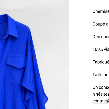
Chemise 
Coupe a
Deux po
100% vi
Fabriqué
Taille u
Un consei
n’hésite
contact