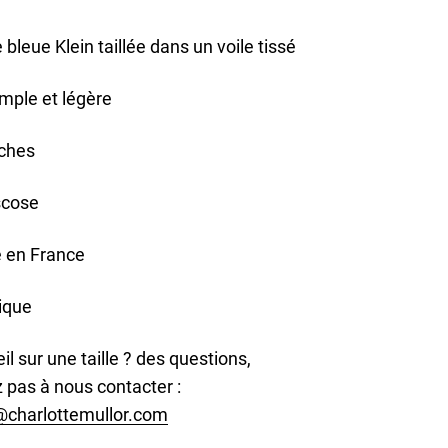
bleue Klein taillée dans un voile tissé
mple et légère
ches
scose
 en France
nique
l sur une taille ? des questions,
z pas à nous contacter :
@charlottemullor.com