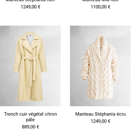
u
1249,00
€
1100,00
€
v
e
n
t
ê
t
r
e
c
h
o
i
s
i
e
s
s
u
r
Trench cuir végétal citron
Manteau Stéphania écru
l
pâle
1249,00
€
a
889,00
€
p
a
g