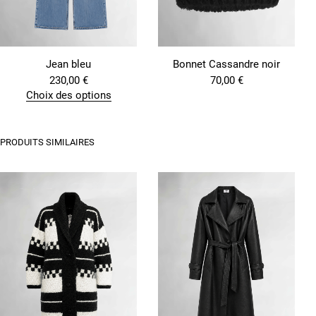
Jean bleu
Bonnet Cassandre noir
230,00
€
70,00
€
Choix des options
C
e
p
PRODUITS SIMILAIRES
r
o
d
u
i
t
a
p
l
u
s
i
e
u