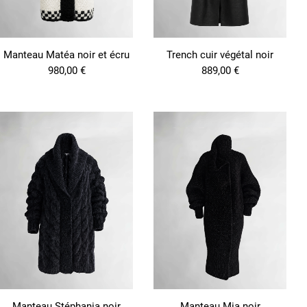
r
s
v
a
Manteau Matéa noir et écru
Trench cuir végétal noir
r
i
980,00
€
889,00
€
a
t
i
o
n
s
.
L
e
s
o
p
t
i
o
n
s
p
e
Manteau Stéphania noir
Manteau Mia noir