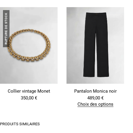
RUPTURE DE STOCK
Collier vintage Monet
Pantalon Monica noir
350,00
€
489,00
€
Choix des options
C
e
p
PRODUITS SIMILAIRES
r
o