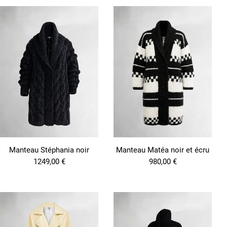
d
u
i
t
a
p
l
u
s
i
e
u
r
s
v
a
Manteau Stéphania noir
Manteau Matéa noir et écru
r
i
1249,00
€
980,00
€
a
t
i
o
n
s
.