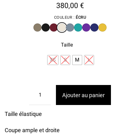
380,00
€
COULEUR :
ÉCRU
Taille
XS
S
M
L
Ajouter au panier
Taille élastique
Coupe ample et droite