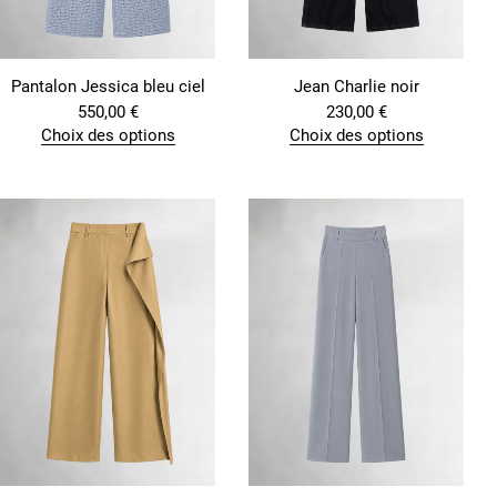
Pantalon Jessica bleu ciel
Jean Charlie noir
550,00
€
230,00
€
Choix des options
Choix des options
C
C
e
e
p
p
r
r
o
o
d
d
u
u
i
i
t
t
a
a
p
p
l
l
u
u
s
s
i
i
e
e
u
u
r
r