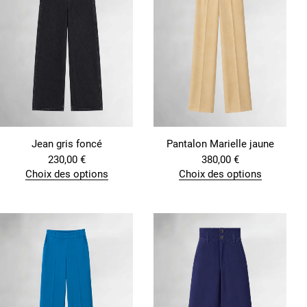
Jean gris foncé
Pantalon Marielle jaune
230,00
€
380,00
€
Choix des options
Choix des options
C
C
e
e
p
p
r
r
o
o
d
d
u
u
i
i
t
t
a
a