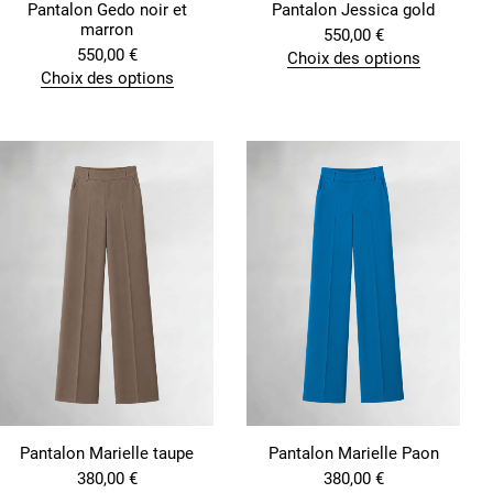
Pantalon Gedo noir et
Pantalon Jessica gold
marron
550,00
€
550,00
€
Choix des options
C
Choix des options
C
e
e
p
p
r
r
o
o
d
d
u
u
i
i
t
t
a
a
p
p
l
l
u
u
s
s
i
i
e
e
u
u
r
r
s
s
v
Pantalon Marielle taupe
Pantalon Marielle Paon
v
a
380,00
€
380,00
€
a
r